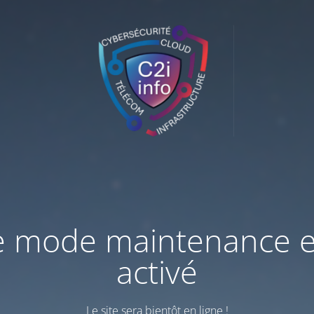
e mode maintenance e
activé
Le site sera bientôt en ligne !